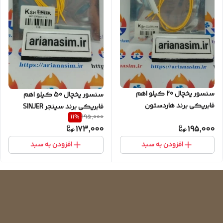
سنسور یخچال 20 کیلو اهم
سنسور یخچال 50 کیلو اهم
فابریکی برند هاردستون
فابریکی برند سینجر SINJER
11
%
195,000
HARDSTONE
173,000
195,000
افزودن به سبد
افزودن به سبد