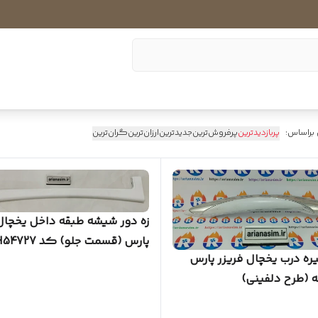
 براساس:
پربازدیدترین
پرفروش‌ترین
جدیدترین
ارزان‌ترین
گران‌ترین
زه دور شیشه طبقه داخل یخچال
پارس (قسمت جلو) کد GH54727
ه درب یخچال فریزر پارس
 (طرح دلفینی)