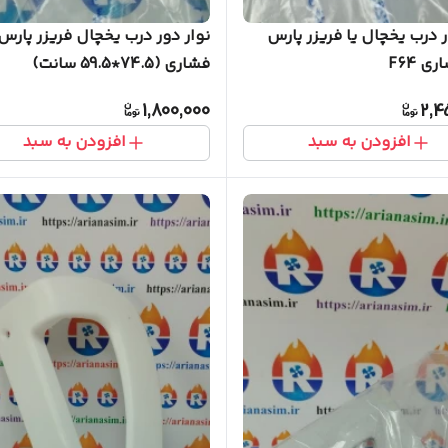
ر درب یخچال یا فریزر پارس
نوار دور درب یخچال فریزر پارس
ی F64
فشاری (74.5*59.5 سانت)
1,800,000
2,4
افزودن به سبد
افزودن به سبد