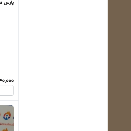
پارس ه
30,000