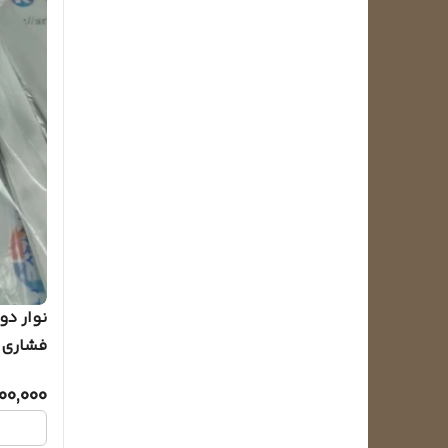
نوار دو
فشاری (86.5*59.5 سا
800,000