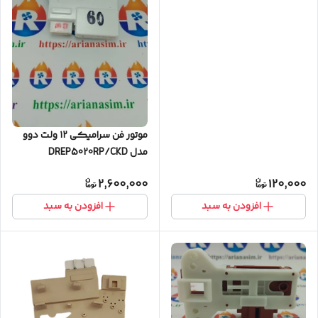
موتور فن سرامیکی ۱۲ ولت دوو
مدل DREP5020RP/CKD
2,600,000
120,000
افزودن به سبد
افزودن به سبد