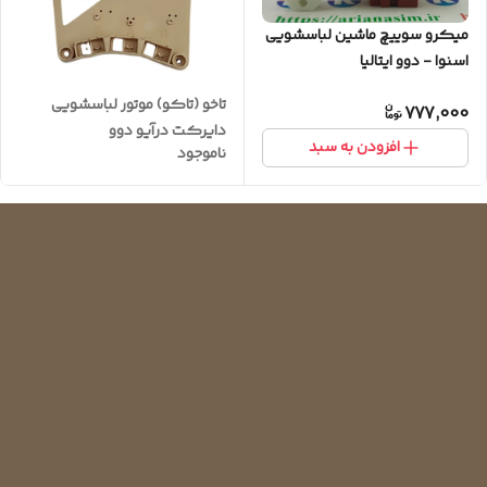
میکرو سوییچ ماشین لباسشویی
اسنوا - دوو ایتالیا
تاخو (تاکو) موتور لباسشویی
777,000
دایرکت درآیو دوو
افزودن به سبد
ناموجود