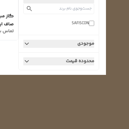
SAFISCON
صاف ایسکو
تماس ب
موجودی
محدوده قیمت