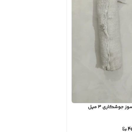
وز جوشکاری ۳ میل
4