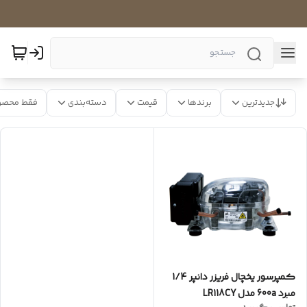
جدیدترین
برندها
قیمت
دسته‌بندی
فقط محصو
کمپرسور یخچال فریزر دانپر 1/4
مبرد 600a مدل LR118CY