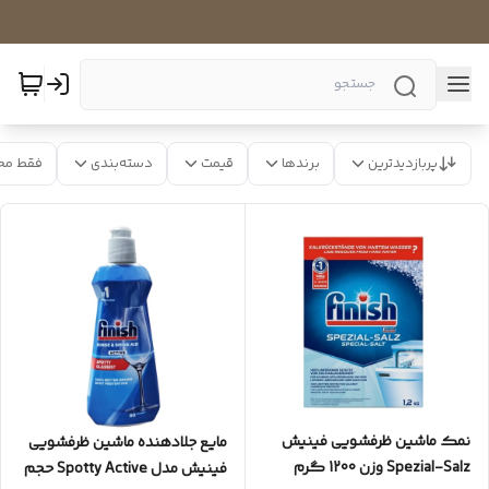
پربازدیدترین
برندها
قیمت
دسته‌بندی
فقط مح
نمک ماشین ظرفشویی فینیش
مایع جلادهنده ماشین ظرفشویی
Spezial-Salz وزن 1200 گرم
فینیش مدل Spotty Active حجم