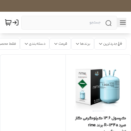
جدیدترین
برندها
قیمت
دسته‌بندی
فقط محصو
کپسول 13.6 کیلوگرمی گاز
مبرد R-134a برند rime