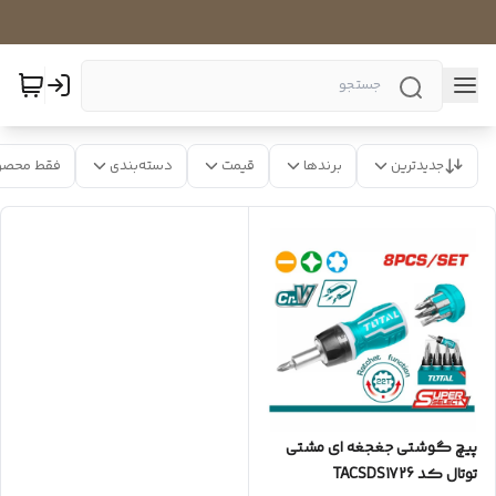
جدیدترین
برندها
قیمت
دسته‌بندی
فقط محصو
پیچ گوشتی جغجغه ای مشتی
توتال کد TACSDS1726