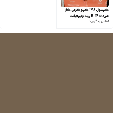
کپسول 13.6 کیلوگرمی گاز
مبرد R-141b برند رفریجرانت
تماس بگیرید
refrigerant