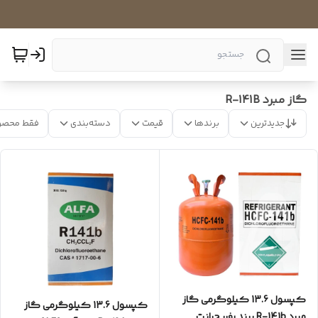
گاز مبرد R-141B
جدیدترین
برندها
قیمت
دسته‌بندی
فقط محصو
کپسول 13.6 کیلوگرمی گاز
کپسول 13.6 کیلوگرمی گاز
مبرد R-141b برند رفریجرانت