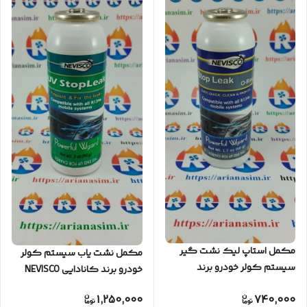
مکمل استاپ لیک نشت گیر
مکمل نشت یاب سیستم کولر
سیستم کولر خودرو برند
خودرو برند کانادایی NEVISCO
کانادایی NEVISCO مدل Stop
مدل UV Stop Leak
1,250,000
740,000
Leak