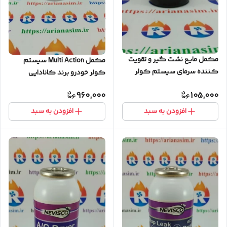
مکمل مایع نشت گیر و تقویت
مکمل Multi Action سیستم
کننده سرمای سیستم کولر
کولر خودرو برند کانادایی
خودرو برند کانادایی NEVISCO
NEVISCO مدل Stop Leak + A/C
960,000
105,000
مدل Stop Leak & Super Cool
Dryer (قیمت عمده)
(قیمت عمده)
افزودن به سبد
افزودن به سبد