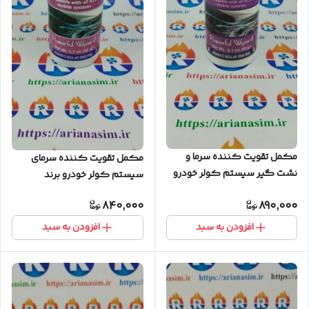
مکمل تقویت کننده سرما و
مکمل تقویت کننده سرمای
نشت گیر سیستم کولر خودرو
سیستم کولر خودرو برند
برند کانادایی NEVISCO مدل
کانادایی NEVISCO مدل A/C
840,000
890,000
Stop Leak + A/C Dryer
Dryer
افزودن به سبد
افزودن به سبد