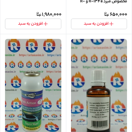
مخصوص مبرد R-134a و R-
404a
1,980,000
650,000
افزودن به سبد
افزودن به سبد