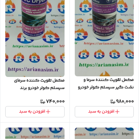
مکمل تقویت کننده سرما و
مکمل تقویت کننده سرمای
نشت گیر سیستم کولر خودرو
سیستم کولر خودرو برند
برند کانادایی NEVISCO مدل
کانادایی NEVISCO مدل A/C
740,000
980,000
Stop Leak + A/C Dryer (قیمت
Dryer (قیمت عمده)
عمده)
افزودن به سبد
افزودن به سبد