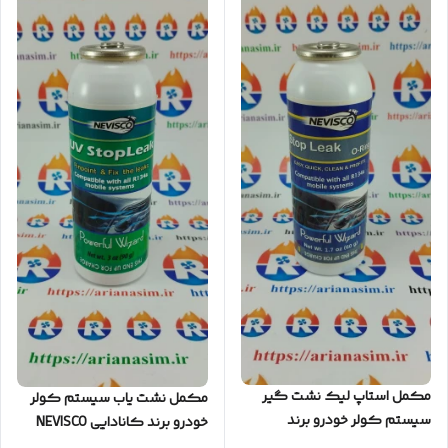
مکمل استاپ لیک نشت گیر
مکمل نشت یاب سیستم کولر
سیستم کولر خودرو برند
خودرو برند کانادایی NEVISCO
کانادایی NEVISCO مدل Stop
مدل UV Stop Leak (قیمت عمده)