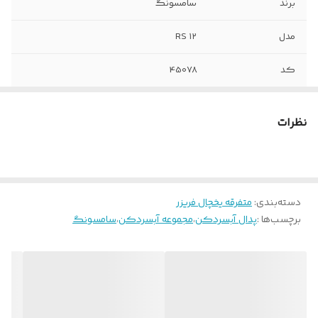
برند
سامسونگ
مدل
RS ۱۲
کد
450۷۸
نظرات
دسته‌بندی
:
متفرقه یخچال فریزر
برچسب‌ها :
پدال آبسردکن
،
مجموعه آبسردکن
،
سامسونگ