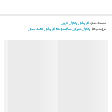
دسته‌بندی
:
اواپراتور یخچال فریزر
برچسب‌ها :
یخچال
،
تریزون
،
سامسونگ
،
اواپراتور
،
کندانسور