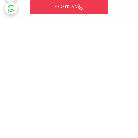
09169211288
برگشت به بالا
ضمانت اصالت کالا