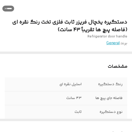
دستگیره یخچال فریزر ثابت فلزی تخت رنگ نقره ای
(فاصله پبچ ها تقریباً ۴۳ سانت)
Refrigerator door handle
برند:
General
مشخصات
رنگ دستگیره
استیل نقره ای
فاصله جای پیچ ها
۴۳ سانت
نوع دستگیره
ثابت
مناسب برای
یخچال و فریزر