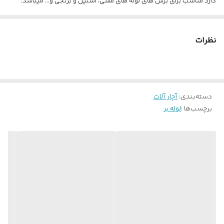
دارد مناسب برای برش های لوله های مسی، استیل و برنجی و… میباشد.
از این دستگاه برای برش لوله های مسی در اندازه های 1/8 اینچ الی 5/8
اینچ معمولا کار با این لوله‌بر ها سریع و آسان است.
نظرات
دسته‌بندی
:
آچار آلات
برچسب‌ها :
لوله بر