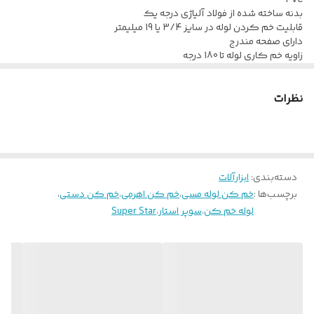
PVC
بدنه ساخته شده از فولاد آلیاژی درجه یک
1/2″
VBT-2
قابلیت خم کردن لوله در سایز 3/4 یا 19 میلیمتر
دارای صفحه مندرج
زاویه خم کاری لوله تا 180 درجه
دارای دو دسته بلند جهت کاربری آسان
وزن سبک و کارکرد بسیار آسان
نظرات
دسته‌بندی
:
ابزارآلات
برچسب‌ها :
خم کن لوله مسی
،
خم کن اهرمی
،
خم کن دستی
،
لوله خم کن
،
سوپر استار
،
Super Star