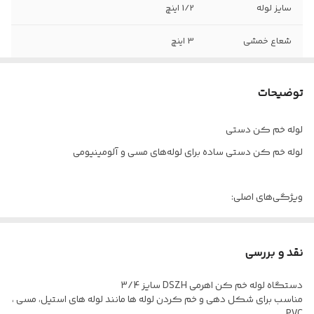
سایز لوله
1/2 اینچ
شعاع خمشی
3 اینچ
زاویه خمشی
0-180 درجه
توضیحات
لوله خم کن دستی
لوله خم کن دستی ساده برای لوله‌های مسی و آلومینیومی
ویژگی‌های اصلی:
غلتک‌های دوتایی برای کاهش اصطکاک
خم شدن آسان زوایای بزرگ
نقد و بررسی
طراحی برای محافظت در برابر تاب برداشتن لوله‌ها
دستگاه لوله خم کن اهرمی DSZH سایز 3/4
مدل
سایز لوله
شعاع خم
مناسب برای شکل دهی و خم کردن لوله ها مانند لوله های استیل، مسی ،
/16″
3/8″
VBT-1