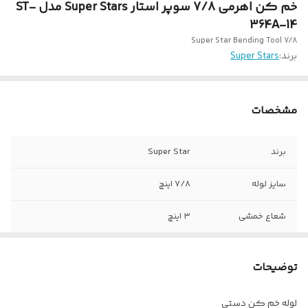
خم کن اهرمی 7/8 سوپر استار Super Stars مدل ST-
364A-14
Super Star Bending Tool 7/8
برند:
Super Stars
مشخصات
برند
Super Star
سایز لوله
7/8 اینچ
شعاع خمشی
3 اینچ
زاویه خمشی
0-180 درجه
توضیحات
لوله خم کن دستی