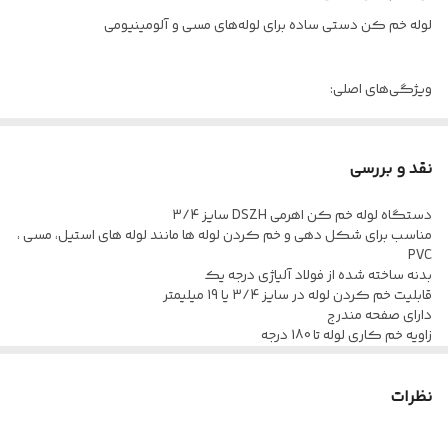
لوله خم کن دستی ساده برای لوله‌های مسی و آلومینیومی
ویژگی‌های اصلی:
غلتک‌های دوتایی برای کاهش اصطکاک
خم شدن آسان زوایای بزرگ
نقد و بررسی
طراحی برای محافظت در برابر تاب برداشتن لوله‌ها
دستگاه لوله خم کن اهرمی DSZH سایز 3/4
مدل
سایز لوله
شعاع خم
مناسب برای شکل دهی و خم کردن لوله ها مانند لوله های استیل، مسی ،
/16″
3/8″
VBT-1
PVC
بدنه ساخته شده از فولاد آلیاژی درجه یک
1/2″
VBT-2
قابلیت خم کردن لوله در سایز 3/4 یا 19 میلیمتر
دارای صفحه مندرج
زاویه خم کاری لوله تا 180 درجه
دارای دو دسته بلند جهت کاربری آسان
وزن سبک و کارکرد بسیار آسان
نظرات