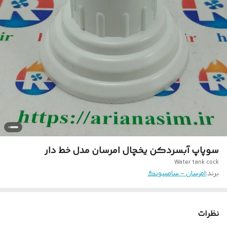
سوپاپ آبسردکن یخچال امرسان مدل خط دار
Water tank cock
برند:
امرسان - سامسونگ
نظرات