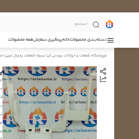
دسته‌بندی محصولات
خانه
پیگیری سفارش
همه محصولات
فروشگاه قطعات و ابزارآلات برودتی آریا نسیم
/
قطعات یخچال فریزر
/
مت
پ
er
بر
د
بر
بر
م
ک