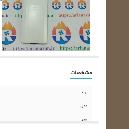
شن
مشخصات
برند
مدل
کد