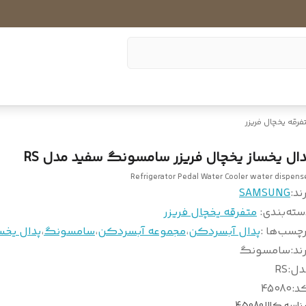
فرقه یخچال فریزر
دال یخساز یخچال فریزر سامسونگ سفید مدل RS
Refrigerator Pedal Water Cooler water dispens
ند:
SAMSUNG
سته‌بندی
:
متفرقه یخچال فریزر
چسب‌ها :
پدال آبسردکن
،
مجموعه آبسردکن
،
سامسونگ
،
پدال یخس
ند
:
سامسونگ
دل
:
RS
د
:
45080