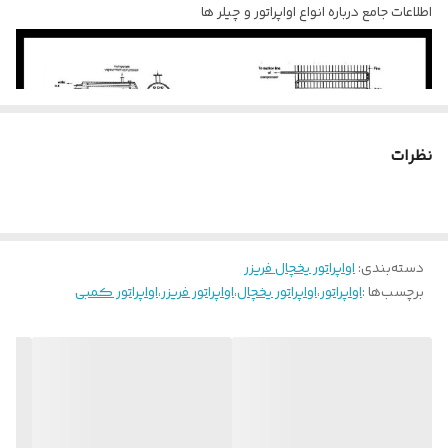
اطلاعات جامع درباره انواع اواپراتور و چیلر ها
نظرات
دسته‌بندی
:
اواپراتور یخچال فریزر
برچسب‌ها :
اواپراتور
،
اواپراتور یخچال
،
اواپراتور فریزر
،
اواپراتور کمبی
اواپراتور قسمتی از سیستم تبرید است که مبرد مایع در آن تبخیر می شود.
گاهی اوقات به آن کویل خنک کننده، کولر واحد، کویل فریزر، کولر
مایع و غیره می گویند. بخشی از سیستم است که در آن مبرد مایع با جذب
گرما به بخار تبدیل می شود، تبخیر کننده است. در سمت کم فشار در