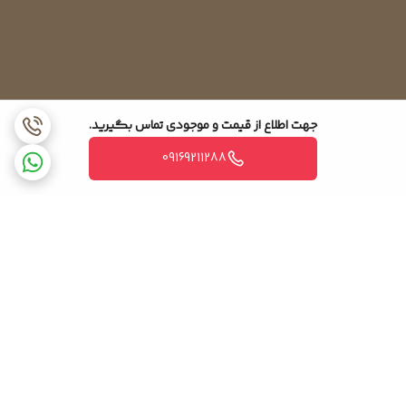
اواپراتور یخ زدایی.
5. با توجه به گسترش
اواپراتور انبساط مستقیم.
اواپراتور انبساط غیر مستقیم.
اواپراتور سطحی گسترده (اواپراتور پره ای)
جهت اطلاع از قیمت و موجودی تماس بگیرید.
کویل های پره دار، کویل های بدون لوله ای هستند که صفحه یا باله
09169211288
های فلزی روی آن ها نصب شده است
پره هایی که به عنوان سطوح جاذب حرارت ثانویه کار می کنند، اثر
افزایش تصمیم گیری اواپراتور دارند و در نتیجه کارایی آن را برای خنک
کردن هوا و سایر گازها بهبود می بخشند.
برگشت به بالا