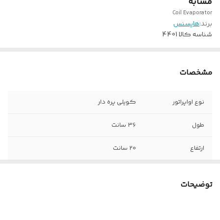
مشابه
Coil Evaporator
برند:
هایسنس
شناسه کالا
4401
مشخصات
نوع اواپراتور
کویلی پره دار
طول
36 سانت
ارتفاع
20 سانت
عمق
6 سانت
توضیحات
جنس آلیاژ
آلومینیوم با اتصالات مسی