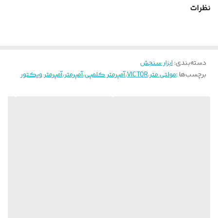
نظرات
باز شدن دهانه کلمپ: دهانه کلمپ تا 35 میلی‌متر باز می‌شود.
دسته‌بندی
:
ابزار سنجش
برچسب‌ها :
مولتی متر
،
VICTOR
،
آمپرمتر کلمپی
،
آمپرمتر
،
آمپرمتر ویکتور