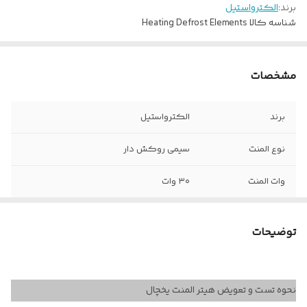
برند:
الکترواستیل
شناسه کالا
Heating Defrost Elements
مشخصات
برند
الکترواستیل
نوع المنت
سیمی روکش دار
وات المنت
۳۰ وات
ولتاژ کاری
220 ولت
توضیحات
متراژ المنت
۱۱۰ سانت
نحوه تست و تعویض هیتر المنت یخچال