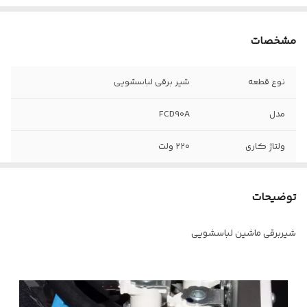
مشخصات
نوع قطعه
شیر برقی لباسشویی
مدل
FCD90A
ولتاژ کاری
۲۲۰ ولت
تعداد بویین
۱ عدد
توضیحات
تعداد ورودی
یک ورودی
شیربرقی ماشین لباسشویی
تعداد خروجی
یک خروجی