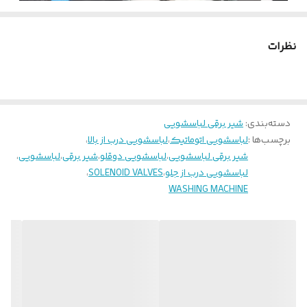
نظرات
دسته‌بندی
:
شیر برقی لباسشویی
برچسب‌ها :
لباسشویی اتوماتیک
،
لباسشویی درب از بالا
،
شیر برقی لباسشویی
،
لباسشویی دوقلو
،
شیر برقی
،
لباسشویی
،
لباسشویی درب از جلو
،
SOLENOID VALVES
،
WASHING MACHINE
شیربرقی ماشین لباسشویی
یکی از مهمترین قطعات دستگاه است که
شناخت قطعه و کارکرد صحیح آن برای ماشین لباسشویی ضروری است. با
شناخت شیر برقی لباسشویی و علائم خرابی آن، می توانید در صورت بروز
مشکل در عملکرد قطعه، سریعا آن را تعمیر یا تعویض کنید و از بروز
مشکلات جدی تر جلوگیری نمایید. از این رو در این مقاله به بررسی نحوه
عملکرد، انواع مدل ها، اجزای تشکیل دهنده، علت و علائم خرابی، نحوه