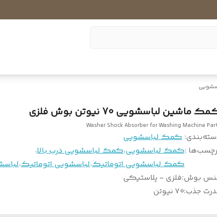
سشویی
ک ماشین لباسشویی 70 نیوتن بوش فلزی
Washer Shock Absorber for Washing Machine Par
سته‌بندی
:
کمک لباسشویی
چسب‌ها :
کمک لباسشویی
،
کمک لباسشویی درب بالا
،
کمک لباسشویی اتوماتیک
،
لباسشویی اتوماتیک
،
لباسش
نس بوش
:
فلزی - پلاستیکی
درت جذب
:
۷۰ نیوتن