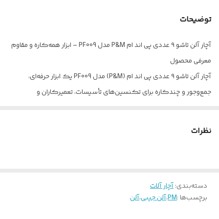
توضیحات
آچار آلن تاشو ۹ عددی پی اند ام P&M مدل PF009 – ابزار همه‌کاره و مقاوم
معرفی محصول
آچار آلن تاشو ۹ عددی پی اند ام (P&M) مدل PF009 یک ابزار حرفه‌ای،
جمع‌وجور و چندکاره برای تکنسین‌های تأسیسات، تعمیرکاران و
نصاب‌هاست. این مجموعه شامل ۹ سایز پرکاربرد آچار شش‌گوش (Hex)
است که در یک بدنه تاشو و خوش‌دست طراحی شده تا همیشه همراه شما
نظرات
باشد.
ویژگی‌های کلیدی
برند معتبر P&M تایوان
دسته‌بندی
:
آچار آلات
برچسب‌ها :
PM
،
آلن جیبی
،
آلن
طراحی تاشو برای حمل و نگهداری آسان