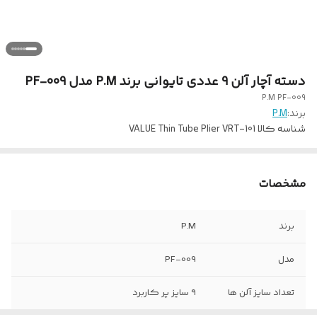
دسته آچار آلن 9 عددی تایوانی برند P.M مدل PF-009
P.M PF-009‏
برند:
P.M
شناسه کالا
VALUE Thin Tube Plier VRT-101
مشخصات
برند
P.M
مدل
PF-009
تعداد سایز آلن ها
۹ سایز پر کاربرد