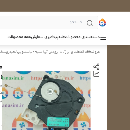
دسته‌بندی محصولات
خانه
پیگیری سفارش
همه محصولات
فروشگاه قطعات و ابزارآلات برودتی آریا نسیم
/
لباسشویی
/
هیدروستات
م
(
or
د
بر
ب