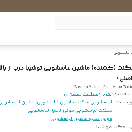
 لباسشویی
گنت (کشنده) ماشین لباسشویی توشیبا درب از بالا
اصلی)
Washing Machine Drain Motor Tract
سته‌بندی
:
هیدروستات لباسشویی
چسب‌ها :
لباسشویی
،
مگنت ماشین لباسشویی
،
ماشین لباسشویی
مگنت لباسشویی
،
موتور تخلیه لباسشویی
،
موتور تخلیه ماشین لباسشویی
رند مگنت
:
توشیبا