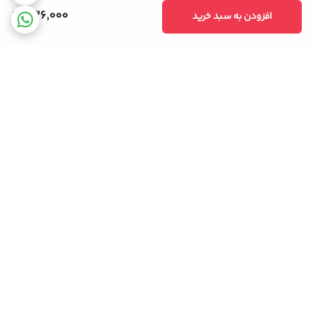
محل قرارگیری کاسه نمد بر روی شفت در کنار بلبرینگ ماشین
436,000
افزودن به سبد خرید
لباسشویی و پولی بزرگ است. کاسه نمد معمولا برای آب بندی به کار می
رود و از نشت آب به بیرون جلوگیری می کند. در نحوه قرار گیری آن باید
دقت شود که در روی کفی پروانه قرار بگیرد؛ به طوری که زیر باشد و با
آب تماس پیدا نکند و باعث آسیب به این قطعه نشود. کاسه نمد از جنس
لاستیک، آهن و فنر میباشد. کاسه نمد، بسته به مدل لباسشویی قطر،
ضخامنت و سایزهای مختلفی دارد.
برگشت به بالا
اجزای تشکیل دهنده
کاسه نمد لباسشویی
که از مجموعه آب بندی
تشکیل شده است، به شرح زیر میباشد:
قسمت لاستیک نیترل
بخش لاستیک پلی اکلریک
ضمانت اصالت کالا
بخش لاستیک سیلیکون
قسمت لاستیک فلورو