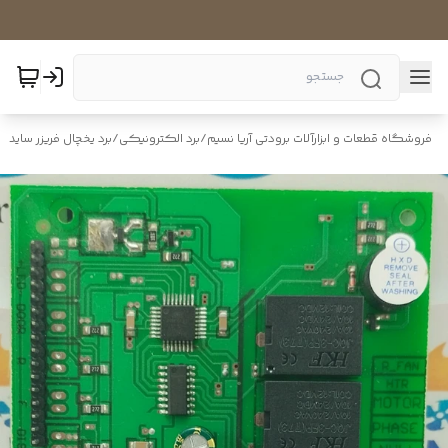
فروشگاه قطعات و ابزارآلات برودتی آریا نسیم
/
برد الکترونیکی
/
برد یخچال فریزر ساید