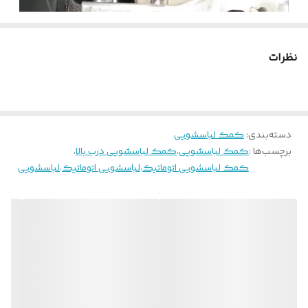
نظرات
دسته‌بندی
:
کمک لباسشویی
برچسب‌ها :
کمک لباسشویی
،
کمک لباسشویی درب بالا
،
کمک لباسشویی اتوماتیک
،
لباسشویی اتوماتیک
،
لباسشویی
خلاصه ای از طریقه تشخیص خرابی کمک فنر لباسشویی
وظیفه این کمک فنر جداسازی
مخزن از محفظه است تا در حین
وظایف کمک فنر ماشین لباسشویی
چرخش مخزن با سرعت بالا با
چیست؟
محفظه برخورد نکند و آسیبی