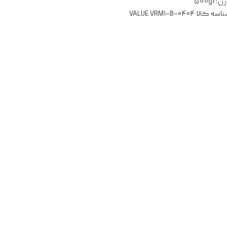
زن
:
500gr
اسه کالا
VALUE VRM1-B-0404