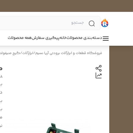
دسته‌بندی محصولات
خانه
پیگیری سفارش
همه محصولات
فروشگاه قطعات و ابزارآلات برودتی آریا نسیم
/
ابزارآلات
/
گیج منیفولد
گی
-A
بر
د
بر
بر
م
نو