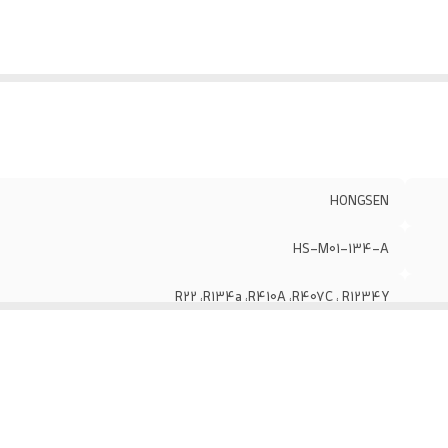
HONGSEN
HS-M01-134-A
R22 ،R134a ،R410A ،R407C ، R1234Y
500gr