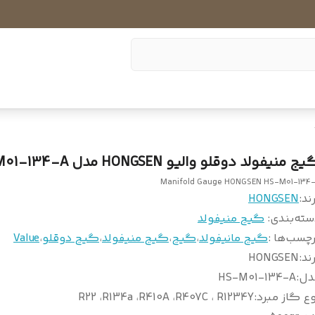
ج منیفولد دوقلو والیو HONGSEN مدل HS-M01-134-A
Manifold Gauge HONGSEN HS-M01-134
ند:
HONGSEN
سته‌بندی
:
گیج منیفولد
چسب‌ها :
گیج مانیفولد
،
گیج
،
گیج منیفولد
،
گیج دوقلو
،
Value
ند
:
HONGSEN
دل
:
HS-M01-134-A
ع گاز مبرد
:
R22 ،R134a ،R410A ،R407C ، R1234Y