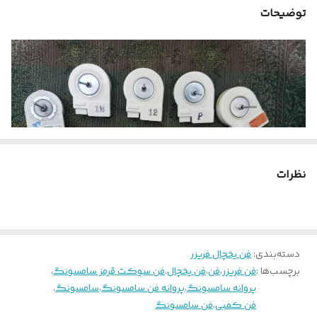
تعداد سیم فن
2 سیم
توضیحات
سوکت
طول شفت
33.5mm یا 1.3in
ضخامت ستون باله
۱۰.۶mm یا ۰.۴۱in
های فن
قطر شفت
۱۹mm یا ۰.۷۵in
نظرات
دسته‌بندی
:
فن یخچال فریزر
برچسب‌ها :
فن فریزر
،
فن
،
فن یخچال
،
فن سوکت قرمز سامسونگ
،
فیلم آموزش نحوه تست فن های سرامیکی DC یخچال فریزر و ساید بای
پروانه سامسونگ
،
پروانه فن سامسونگ
،
سامسونگ
،
ساید
فن کمبی
،
فن سامسونگ