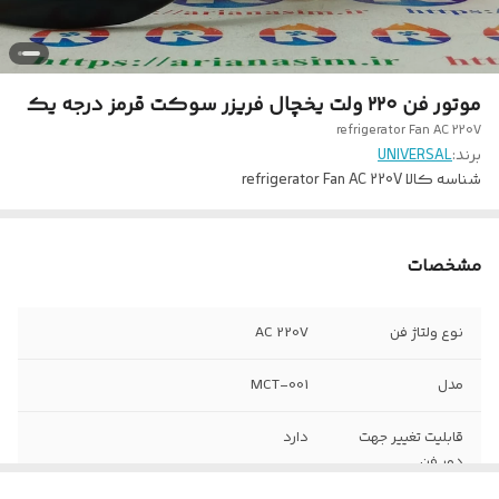
موتور فن ۲۲۰ ولت یخچال فریزر سوکت قرمز درجه یک
refrigerator Fan AC 220V
برند:
UNIVERSAL
شناسه کالا
refrigerator Fan AC 220V
مشخصات
نوع ولتاژ فن
AC 220V
مدل
MCT-001
قابلیت تغییر جهت
دارد
دور فن