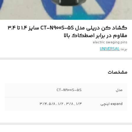
گشاد کن دریلی مدل CT-N900S-5S سایز ۱.۴ تا ۳.۴
مقاوم در برابر اصطکاک بالا
برند:
UNIVERSAL
مشخصات
مدل
CT-N900S-5S
expand اینچی
۱/۴ , 3/8 ، 1/2 ، 5/8 ،۳/4