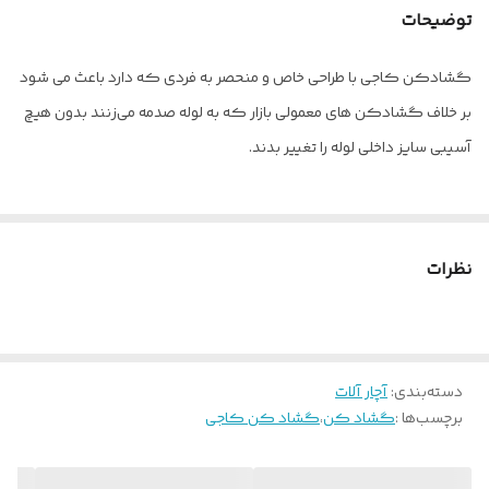
توضیحات
گشادکن کاجی با طراحی خاص و منحصر به فردی که دارد باعث می شود
بر خلاف گشادکن های معمولی بازار که به لوله صدمه می‌زنند بدون هیچ
آسیبی سایز داخلی لوله را تغییر بدند.
جنس آلیاژ مواد بکار رفته در این قطعه بسیار مداوم در برابر اصطکاک می
باشد که باعث شده بر خلاف دیگر گشادکن های بازار کارایی و عمر
نظرات
بالاتری داشته باشد‌.
گشادکن کاجی لوله مسی یکی از ابزارهای پرکاربرد و ضروری جهت کار
دسته‌بندی
:
آچار آلات
با لوله های مسی و آلومینیومی کولرهای گازی و یخچال می باشد.
برچسب‌ها :
گشاد کن
،
گشاد کن کاجی