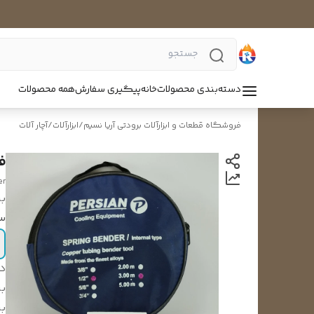
دسته‌بندی محصولات
خانه
پیگیری سفارش
همه محصولات
فروشگاه قطعات و ابزارآلات برودتی آریا نسیم
/
ابزارآلات
/
آچار آلات
فن
er
بر
سا
د
بر
بر