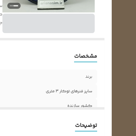
سا
ک
جن
مشخصات
برند
سایز فنرهای توکار 3 متری
کشور سازنده
جنس آلیاژ
توضیحات