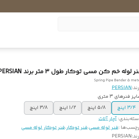
ر لوله خم کن مسی توکار طول 3 متر برند PERSIAN
Spring Pipe Bender 5 met
ند:
PERSIAN
یز فنرهای 3 متری
3/4 اینچ
5/8 اینچ
1/2 اینچ
3/8 اینچ
سته‌بندی
:
آچار آلات
چسب‌ها :
فنر لوله مسی
،
فنر توکار
،
فنر توکار لوله مسی
ند
:
PERSIAN