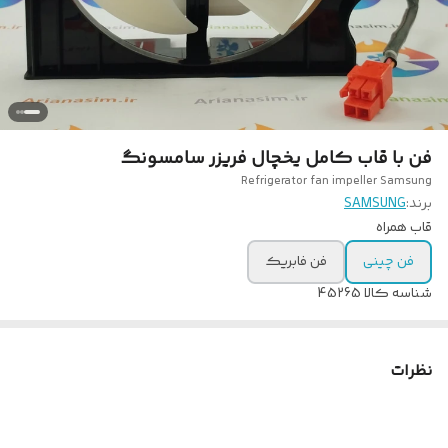
فن با قاب کامل یخچال فریزر سامسونگ
Refrigerator fan impeller Samsung
برند:
SAMSUNG
قاب همراه
فن چینی
فن فابریک
شناسه کالا
45265
نظرات