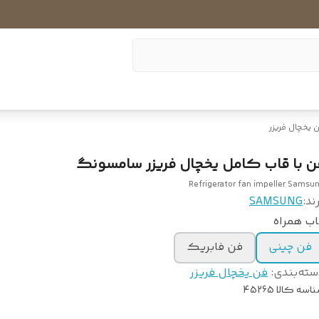
 یخچال فریزر
ن با قاب کامل یخچال فریزر سامسونگ
Refrigerator fan impeller Samsu
ند:
SAMSUNG
اب همراه
فن چینی
فن فابریک
سته‌بندی
:
فن یخچال فریزر
اسه کالا
45265