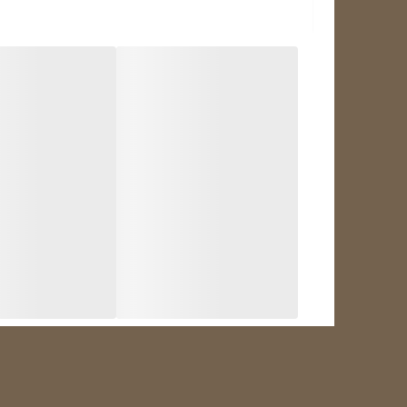
فیلم آموزش نحوه تنظیم و نصب ترموستات دیجیتال STC-100a
آموزش راه اندازی ترموستات STC-100A | تجهیز برودت
ترموستات دیجیتال ا
در سرمایش و همچنین در گرمایش را داراست و می توان از م
پیشفرض در حالت برودتی قراردارد. ما نیز ابتدا به حالت برو
امکانات و ویژگی ها :