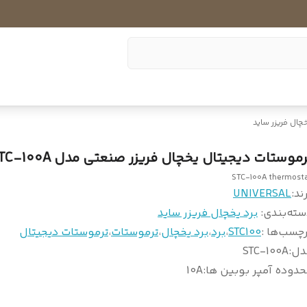
خچال فریزر ساید
رموستات دیجیتال یخچال فریزر صنعتی مدل STC-100A
STC-100A thermost
ند:
UNIVERSAL
سته‌بندی
:
برد یخچال فریزر ساید
چسب‌ها :
STC100
،
برد
،
برد یخچال
،
ترموستات
،
ترموستات دیجیتال
دل
:
STC-100A
دوده آمپر بوبین ها
:
10A