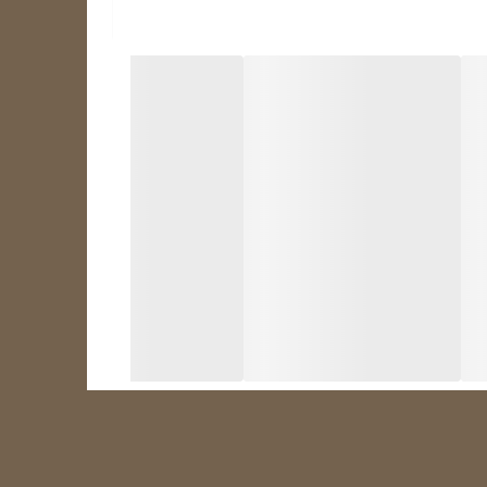
لت استفاده و تنظیم آسان از ویژگی های مهم این محصول هستند. در
کنار پارامترهای مثبت این ترموستات نکات منفی نیز وجود دارند که مهم ترین آن ها ظاهر ساده و قدیمی این محصول و ارائه امکانات محدود می باشد. ترموستات STC-100A الیتک قابلیت استفاده
 برودتی استفاده می کنند. حتی در منوی دستگاه به صورت