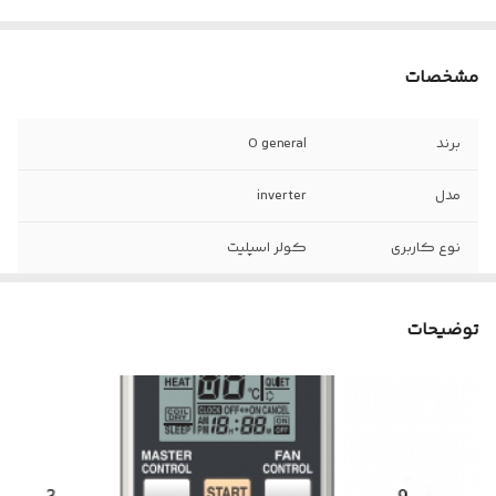
مشخصات
برند
O general
مدل
inverter
نوع کاربری
کولر اسپلیت
تعداد دکمه ها
۱۳+۳ عدد
توضیحات
نوع ریموت
ساده
نوع باطری
نیم قلمی (AAA)
تعداد باطری
۲ عدد