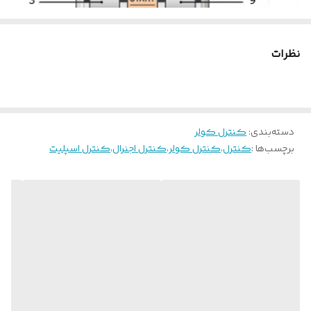
نظرات
دسته‌بندی
:
کنترل کولر
برچسب‌ها :
کنترل
،
کنترل کولر
،
کنترل اجنرال
،
کنترل اسپلیت
آموزش ریموت کنترل کولر گازی اجنرال OGENERAL
۱ . دکمه خاموش ( STOP) / روشن (SATRT)
۲ .حالت خواب (SLEEP) : زمانی که کولر در حال کار یا خاموش باشد با
فشردن این دکمه حالت خواب فعال می شود و چراغ نشانگر TIMER سبز
می شود. برای جلوگیری از گرمای بیش از حد و یا سرمای بیش از حد در
طول خواب، عملکرد تایمر SLEEP به طور خودکار تنظیم ترموستات را با توجه