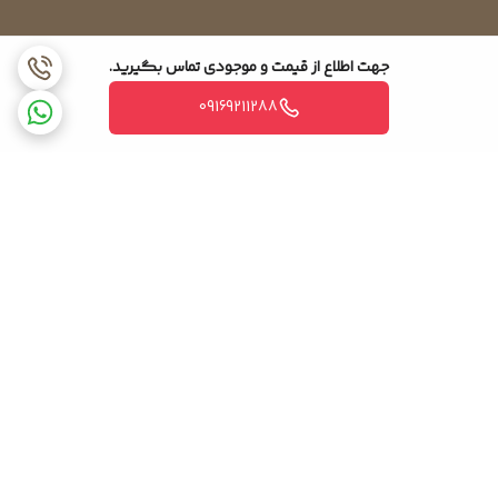
همین فرایند دوباره به مدت ۲۰ دقیقه فعال خواهد شد.
جهت اطلاع از قیمت و موجودی تماس بگیرید.
۶ . Signal Transmitter یا فرستنده سیگنال
09169211288
۷ . حالت تایمر (TIMER MODE) : می توانید با فشردن آن دستگاه خود را برای
مدت مشخصی تنظیم کنید و با تنظیم تایمر چراغ تایمر پنل سبز می شود و با
فشردن دوباره دکمه تایمر دستگاه از حالت تایمر برداشته خواهد شد.
۸ . + یا – : با فشردن هر کدام ساعت فعلی را می توان تنظیم نمود. با هر بار
فشردن + ، به زمان فعلی اضافه و با فشردن – از زمان فعلی کم می کند.
برگشت به بالا
۹. کنترل فن (FAN CONTROL) :
با هر بار فشردن این دکمه سرعت فن به ترتیب زیر تغییر می کند :
اتوماتیک (AUTO) ← زیاد (HIGH) ← متوسط (MED) ← کم (LOW) ←