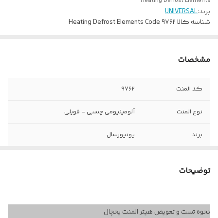
Heating Defrost Elements
برند:
UNIVERSAL
شناسه کالا
Heating Defrost Elements Code 9۷۶۲
مشخصات
کد المنت
۹۷۶۲
نوع المنت
آلومینیومی چسبی - فویلی
برند
یونیورسال
ولتاژ کاری
220 ولت
توضیحات
وات المنت
۳۰ وات
ابعاد طول و عرض
۹ در ۴۶ سانتی متر
نحوه تست و تعویض هیتر المنت یخچال