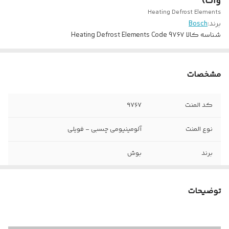
وات)
Heating Defrost Elements
برند:
Bosch
شناسه کالا
Heating Defrost Elements Code 9۷۶۷
مشخصات
کد المنت
۹۷۶۷
نوع المنت
آلومینیومی چسبی - فویلی
برند
بوش
ولتاژ کاری
220 ولت
توضیحات
وات المنت
۵۰ وات
ابعاد طول و عرض
۲۰ در ۴۰ سانتی متر