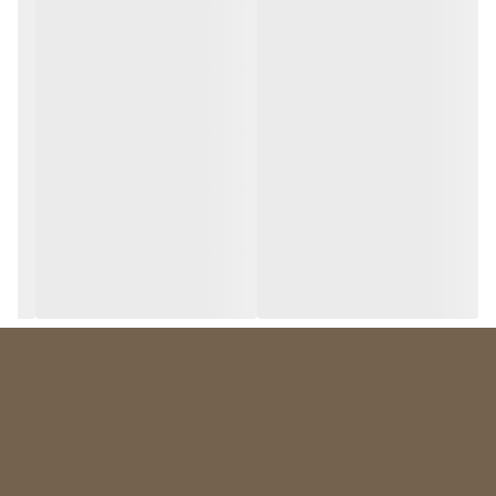
می‌شود.
انواع هیتر المنت یخچال
هیتر المنت‌های یخچال در چهار نوع شیشه‌ای، آلومینیومی میله ای ،
آلومینیومی چسبی و فلزی وجود دارند. این هیترها بر حسب اندازه یخچال
دارای طول و ضخامت متفاوتی هستند. در یخچال‌هایی که ابعاد بزرگ‌تری