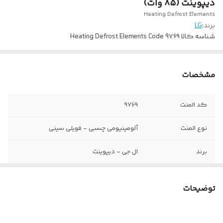
دیپوینت (۸۵ وات)
Heating Defrost Elements
برند:
LG
شناسه کالا
Heating Defrost Elements Code 9۷۶۹
مشخصات
کد المنت
۹۷69
نوع المنت
آلومینیومی چسبی - فویلی سینی
برند
ال جی - دیپوینت
ولتاژ کاری
220 ولت
توضیحات
وات المنت
75 وات
ابعاد طول و عرض
38 در 68 سانتی متر