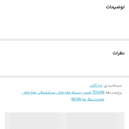
توضیحات
نظرات
دسته‌بندی
:
ابزارآلات
برچسب‌ها :
TOSAN
،
توسن
،
دسته کارواش
،
سرشلنگی
،
کارواش
،
کوپلینگ
،
نوا
،
NOVA