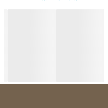
برداشتن لباس‌ها درب ماشین را باز و بسته می‌کنیم.
درب میکروسوییچ لباسشویی هنگام شستشو قفل می شود تا محتویات
داخل ماشین به بیرون نریزد، در این زمان ماشین لباسشویی از کار می افتد.
نحوه تشخیص عیب و وقت تعویض قطعه
دلایل مختلفی وجود دارند که بر اثر آنها دستگیره ماشین لباسشویی
ممکن است شکسته شود و یا آسیب ببیند، در صورت شکسته شدن
دستگیره درب ماشین، باز کردن درب ماشین لباسشویی با مشکل مواجه
می‌گردد که در این صورت دستگیره درب ماشین لباسشویی باید تعویض
گردد.