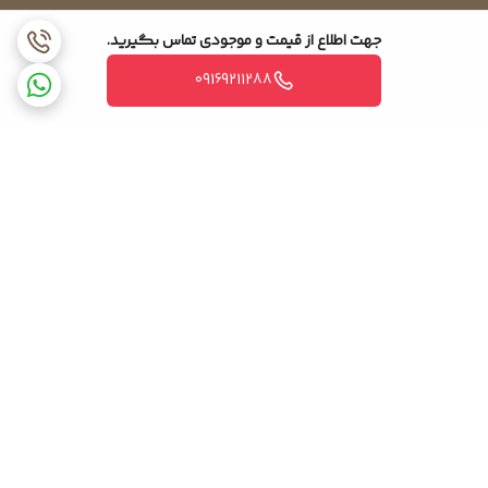
جهت اطلاع از قیمت و موجودی تماس بگیرید.
به همین ترتیب شیرهای سرویس کولرگازی در سایزهای متنوع و متناسب
با نیاز شرکت تولید کننده دستگاه های کولر گازی تولید و ساخته می
09169211288
شود. اما شیر سرویس صرفاً برای دستگاه کولر گازی تولید نمی شود
بلکه برای دستگاه های بزرگتر با قدرت بالا به عنوان مثال دستگاه های
روستا پکیج یا سیستم های پیشرفته مثل vrf هم تولید شده است.
اما وظیفه کلی این قطعه کنترل جریان مبرد در سیستم های تهویه
مطبوع می باشد و این امر باعث می گردد تا در زمان سرویس دستگاه های
تهویه مطبوع بدون تخلیه گاز دستگاه بتوانیم به راحتی دستگاه را
برگشت به بالا
سرویس کرده و بعد از اتمام سرویس گاز را در سیستم رها کنیم.