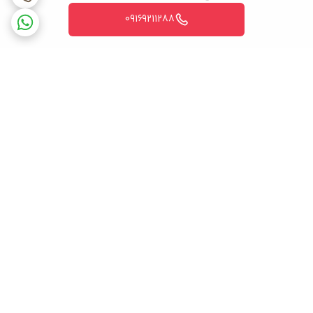
با نیاز شرکت تولید کننده دستگاه های کولر گازی تولید و ساخته می
09169211288
شود. اما شیر سرویس صرفاً برای دستگاه کولر گازی تولید نمی شود
بلکه برای دستگاه های بزرگتر با قدرت بالا به عنوان مثال دستگاه های
روستا پکیج یا سیستم های پیشرفته مثل vrf هم تولید شده است.
اما وظیفه کلی این قطعه کنترل جریان مبرد در سیستم های تهویه
مطبوع می باشد و این امر باعث می گردد تا در زمان سرویس دستگاه های
تهویه مطبوع بدون تخلیه گاز دستگاه بتوانیم به راحتی دستگاه را
برگشت به بالا
سرویس کرده و بعد از اتمام سرویس گاز را در سیستم رها کنیم.
ضمانت اصالت کالا