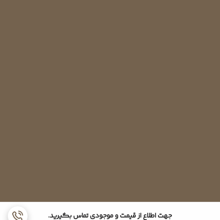
اینچ و سایز لوله برگشت 5/8 اینچ می باشد.
جهت اطلاع از قیمت و موجودی تماس بگیرید.
به همین ترتیب شیرهای سرویس کولرگازی در سایزهای متنوع و متناسب