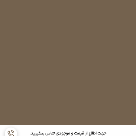
اینچ و سایز لوله برگشت 5/8 اینچ می باشد.
جهت اطلاع از قیمت و موجودی تماس بگیرید.
به همین ترتیب شیرهای سرویس کولرگازی در سایزهای متنوع و متناسب