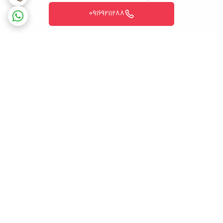
با نیاز شرکت تولید کننده دستگاه های کولر گازی تولید و ساخته می
09169211288
شود. اما شیر سرویس صرفاً برای دستگاه کولر گازی تولید نمی شود
بلکه برای دستگاه های بزرگتر با قدرت بالا به عنوان مثال دستگاه های
روستا پکیج یا سیستم های پیشرفته مثل vrf هم تولید شده است.
اما وظیفه کلی این قطعه کنترل جریان مبرد در سیستم های تهویه
مطبوع می باشد و این امر باعث می گردد تا در زمان سرویس دستگاه های
تهویه مطبوع بدون تخلیه گاز دستگاه بتوانیم به راحتی دستگاه را
برگشت به بالا
سرویس کرده و بعد از اتمام سرویس گاز را در سیستم رها کنیم.
ضمانت اصالت کالا