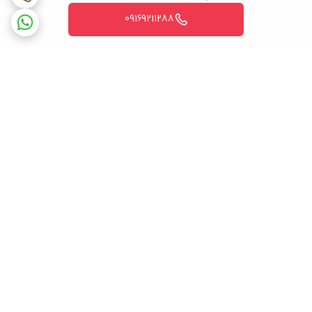
با نیاز شرکت تولید کننده دستگاه های کولر گازی تولید و ساخته می
09169211288
شود. اما شیر سرویس صرفاً برای دستگاه کولر گازی تولید نمی شود
بلکه برای دستگاه های بزرگتر با قدرت بالا به عنوان مثال دستگاه های
روستا پکیج یا سیستم های پیشرفته مثل vrf هم تولید شده است.
اما وظیفه کلی این قطعه کنترل جریان مبرد در سیستم های تهویه
مطبوع می باشد و این امر باعث می گردد تا در زمان سرویس دستگاه های
تهویه مطبوع بدون تخلیه گاز دستگاه بتوانیم به راحتی دستگاه را
برگشت به بالا
سرویس کرده و بعد از اتمام سرویس گاز را در سیستم رها کنیم.
ضمانت اصالت کالا