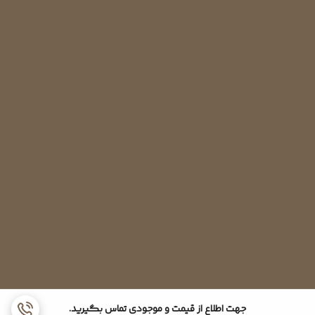
اینچ و سایز لوله برگشت 5/8 اینچ می باشد.
جهت اطلاع از قیمت و موجودی تماس بگیرید.
به همین ترتیب شیرهای سرویس کولرگازی در سایزهای متنوع و متناسب