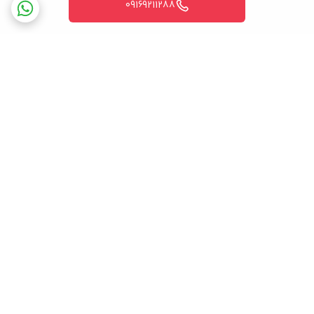
09169211288
برگشت به بالا
ضمانت اصالت کالا