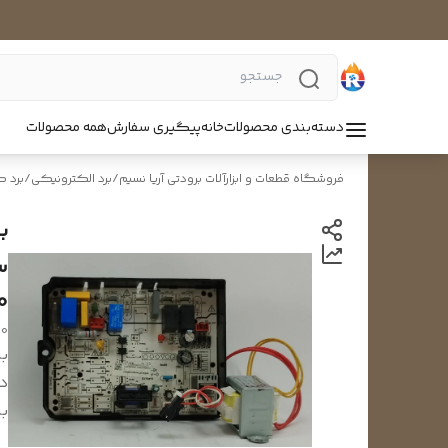
دسته‌بندی محصولات
خانه
پیگیری سفارش
همه محصولات
فروشگاه قطعات و ابزارآلات برودتی آریا نسیم
/
برد الکترونیکی
/
برد ک
ب
0
10
بر
د
بر