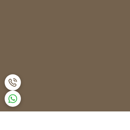
ULN20 را بررسی کنید. زمانی که با استفاده از کمپرسور متوجه مشکل شدید، آی سی نیاز به تعویض خواهد
ه دستگاه را از 220 ولت به 12 یا 24 ولت تبدیل می‌کند. در صورتی که این قطعه بررسی شد و متوجه سوختگی آن شدید،
تگاه را انجام داده و سیمی که مادون قرمز را به برد
د. با خارج کردن و دوباره وصل کردن آنها، عیب‌یابی