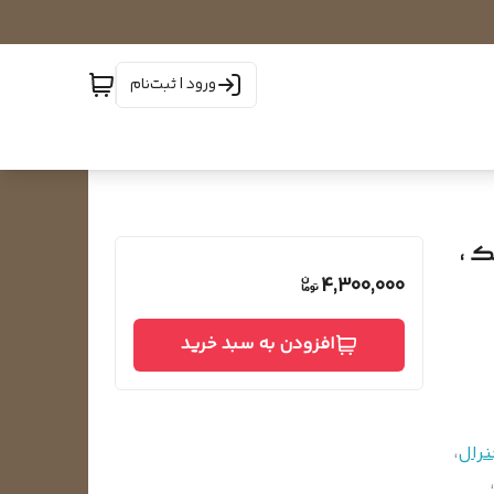
ورود | ثبت‌نام
ک ،
4,300,000
افزودن به سبد خرید
نرال
،
،