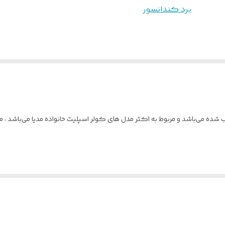
برد کندانسور
ن پنل داخلی یا خارجی کولر قرار دارد. وظیفه این قطعه دریافت سیگنال‌ها از 
هنگی و ارتباط میان دیگر قطعات را بر عهده دارد. برد الکترونیک کولر گازی 