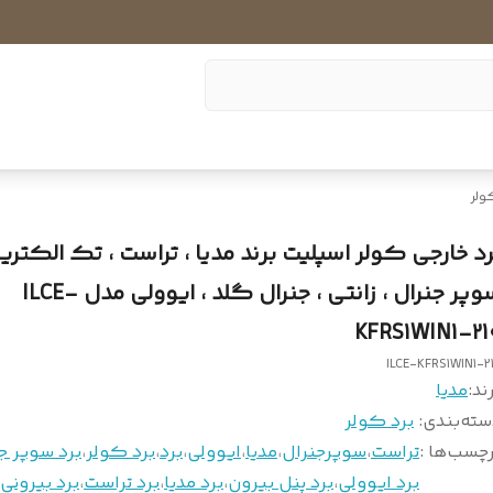
ولر
رد خارجی کولر اسپلیت برند مدیا ، تراست ، تک الکتری
سوپر جنرال ، زانتی ، جنرال گلد ، ایوولی مدل ILCE-
KFRS1WIN1-21
ILCE-KFRS1WIN1-2
ند:
مدیا
سته‌بندی
:
برد کولر
چسب‌ها :
تراست
،
سوپرجنرال
،
مدیا
،
ایوولی
،
برد
،
برد کولر
،
برد سوپر ج
برد ایوولی
،
برد پنل بیرون
،
برد مدیا
،
برد تراست
،
برد بیرونی