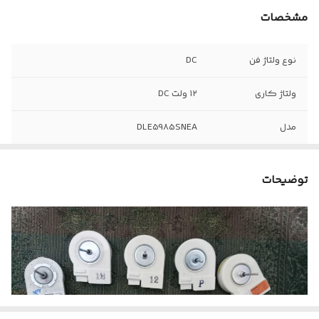
مشخصات
نوع ولتاژ فن
DC
ولتاژ کاری
۱۲ ولت DC
مدل
DLE5985SNEA
جهت دور فن
چپ گرد یا CCW
توضیحات
تعداد سیم فن
۳ سیم
سوکت
قابلیت Feedback
دارد
برای برد
۲۵۲۰
RPM